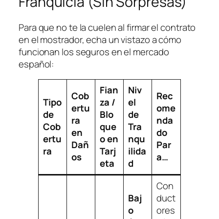
Franquicia (Sin Sorpresas)
Para que no te la cuelen al firmar el contrato
en el mostrador, echa un vistazo a cómo
funcionan los seguros en el mercado
español:
Fian
Niv
Cob
Rec
Tipo
za /
el
ertu
ome
de
Blo
de
ra
nda
Cob
que
Tra
en
do
ertu
o en
nqu
Dañ
Par
ra
Tarj
ilida
os
a…
eta
d
Con
Baj
duct
o
ores