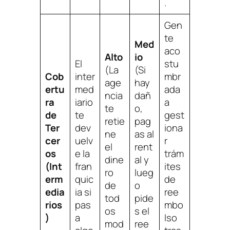
.
Gen
te
Med
aco
Alto
io
El
stu
(La
(Si
Cob
inter
mbr
age
hay
ertu
med
ada
ncia
dañ
ra
iario
a
te
o,
de
te
gest
retie
pag
Ter
dev
iona
ne
as al
cer
uelv
r
el
rent
os
e la
trám
dine
al y
(Int
fran
ites
ro
lueg
erm
quic
de
de
o
edia
ia si
ree
tod
pide
rios
pas
mbo
os
s el
)
a
lso
mod
ree