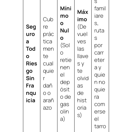
s
Míni
famil
Máx
mo
iare
Cub
imo
o
s,
Seg
re
(De
Nul
ruta
uro
prác
vuel
o
s
a
tica
ves
(Sol
por
Tod
men
las
o
carr
o
te
llave
retie
eter
Ries
cual
s y
nen
a y
go
quie
te
el
quie
Sin
r
olvid
dep
n no
Fra
dañ
as
ósit
quie
nqu
o o
de
o de
ra
icia
arañ
hist
gas
com
azo
oria
olin
erse
s)
a)
el
tarro