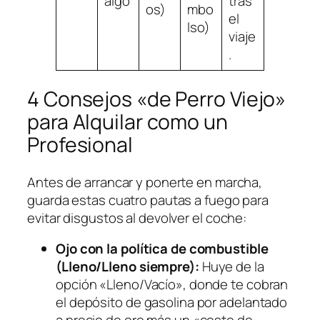
algo
tras
os)
mbo
el
lso)
viaje
.
4 Consejos «de Perro Viejo»
para Alquilar como un
Profesional
Antes de arrancar y ponerte en marcha,
guarda estas cuatro pautas a fuego para
evitar disgustos al devolver el coche:
Ojo con la política de combustible
(Lleno/Lleno siempre):
Huye de la
opción «Lleno/Vacío», donde te cobran
el depósito de gasolina por adelantado